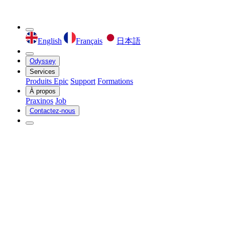
English
Français
日本語
Odyssey
Services
Produits Epic
Support
Formations
À propos
Praxinos
Job
Contactez-nous